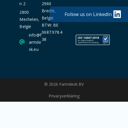
n 2
2960
Brecht,
2800
Follow us on LinkedIn
België
Mechelen,
BTW: BE
België
0687.978.4
info@f
38
armde
sk.eu
© 2026 Farmdesk BV
Privacyverklaring