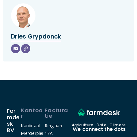
Dries Grypdonck
Kantoo
Factura
Far
r
tie
Mde
Sk
Agriculture. Data. Climate.
Kardinaal
Ringlaan
We connect the dots
BV
Mercierplei
17A